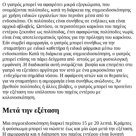
Ο γιατρός μπορεί να αφαιρέσει μικρά εξογκώματα, που
ονομάζονται πολύποδες, κατά τη διάρκεια της σιγμοειδοσκόπησης
με χρήση ειδικών εργαλείων που περνάνε μέσα από το
ενδοσκόπιο. Οι πολύποδες είναι συνήθεις σε ενήλικες και είναι
αρχικά αβλαβείς. Ωστόσο, οι περισσότεροι καρκίνοι του παχέος
εντέρου ξεκινάνε ως πολύποδας, έτσι αφαιρώντας πολύποδες νωρίς
είναι ένας αποτελεσματικός τρόπος για την πρόληψη του καρκίνου.
Εάν συμβεί αιμορραγία, ο γιατρός μπορεί συνήθως να την
σταματήσει με ειδικό καθετήρα ή ειδικά φάρμακα μέσω του
ενδοσκοπίου Κατά τη διάρκεια μιας σιγμοειδοσκόπηση, ο γιατρός
μπορεί επίσης να πάρει δείγματα από ιστούς με μη φυσιολογική
εμφάνιση .Η διαδικασία αυτή ονομάζεται βιοψία και επιτρέπει στο
γιατρό να εξετάσει αργότερα τον ιστό με ένα μικροσκόπιο για
ενδεχόμενα σημάδια νόσου. Η αφαίρεση ιστών και οι θεραπείες
για να σταματήσει η αιμορραγία είναι συνήθως ανώδυνες. Αν
βρεθούν πολύποδες ή άλλες βλάβες, ο γιατρός μπορεί να προτείνει
την εξέταση του υπόλοιπου του παχέος εντέρου με
κολονοσκόπηση.
Μετά την εξέταση
Μια σιγμοειδοσκόπηση διαρκεί περίπου 15 με 20 λεπτά. Κράμπες
ή φούσκωμα μπορεί να νιώσετε έως και μία ώρα μετά την εξέταση.
Η αιμορραγία και η διάτρηση του παχέος εντέρου είναι δυνατή