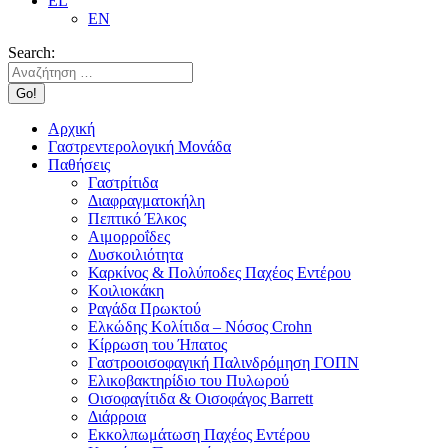
EL
EN
Search:
Αρχική
Γαστρεντερολογική Μονάδα
Παθήσεις
Γαστρίτιδα
Διαφραγματοκήλη
Πεπτικό Έλκος
Αιμορροΐδες
Δυσκοιλιότητα
Καρκίνος & Πολύποδες Παχέος Εντέρου
Κοιλιοκάκη
Ραγάδα Πρωκτού
Ελκώδης Κολίτιδα – Νόσος Crohn
Κίρρωση του Ήπατος
Γαστροοισοφαγική Παλινδρόμηση ΓΟΠΝ
Ελικοβακτηρίδιο του Πυλωρού
Οισοφαγίτιδα & Οισοφάγος Barrett
Διάρροια
Εκκολπωμάτωση Παχέος Εντέρου