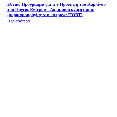
Εθνικό Πρόγραμμα για την Πρόληψη του Καρκίνου
του Παχέος Εντέρου – Δοκιμασία αναζήτησης
μικροαιμορραγίας στα κόπρανα (FOBT)
Περισσότερα