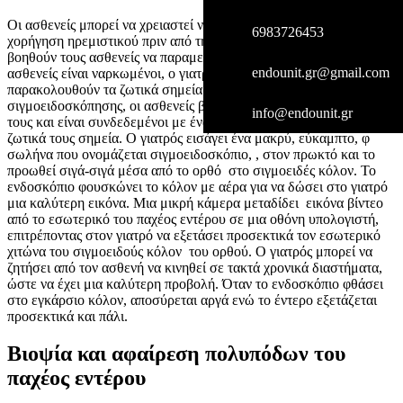
Οι ασθενείς μπορεί να χρειαστεί να λάβουν μια ενδοφλέβια (IV)
6983726453
χορήγηση ηρεμιστικού πριν από την εξέταση. Τα ηρεμιστικά
βοηθούν τους ασθενείς να παραμείνουν χαλαροί και άνετοι. Ενώ οι
endounit.gr@gmail.com
ασθενείς είναι ναρκωμένοι, ο γιατρός και το ιατρικό προσωπικό
παρακολουθούν τα ζωτικά σημεία. Κατά τη διάρκεια μιας
σιγμοειδοσκόπησης, οι ασθενείς βρίσκονται στην αριστερή πλευρά
info@endounit.gr
τους και είναι συνδεδεμένοι με ένα μόνιτορ που καταγράφει τα
ζωτικά τους σημεία. Ο γιατρός εισάγει ένα μακρύ, εύκαμπτο, φ
σωλήνα που ονομάζεται σιγμοειδοσκόπιο, , στον πρωκτό και το
προωθεί σιγά-σιγά μέσα από το ορθό στο σιγμοειδές κόλον. Το
ενδοσκόπιο φουσκώνει το κόλον με αέρα για να δώσει στο γιατρό
μια καλύτερη εικόνα. Μια μικρή κάμερα μεταδίδει εικόνα βίντεο
από το εσωτερικό του παχέος εντέρου σε μια οθόνη υπολογιστή,
επιτρέποντας στον γιατρό να εξετάσει προσεκτικά τον εσωτερικό
χιτώνα του σιγμοειδούς κόλον του ορθού. Ο γιατρός μπορεί να
ζητήσει από τον ασθενή να κινηθεί σε τακτά χρονικά διαστήματα,
ώστε να έχει μια καλύτερη προβολή. Όταν το ενδοσκόπιο φθάσει
στο εγκάρσιο κόλον, αποσύρεται αργά ενώ το έντερο εξετάζεται
προσεκτικά και πάλι.
Βιοψία και αφαίρεση πολυπόδων του
παχέος εντέρου