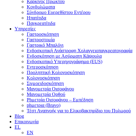
Καρκίνος Πρωκτού
Κονδυλώματα
Σύνδρομο Ευερεθίστου Εντέρου
Ηπατίτιδα
Παγκρεατίτιδα
Υπηρεσίες
Γαστροσκόπηση
Γαστροστομία
Γαστρικό Μπαλόνι
Ενδοσκοπική Ανάστροφη Χολαγγειοπαγκρεατογραφία
Ενδοσκόπηση με Ασύρματη Κάψουλα
Ενδοσκοπικό Υπερηχογράφημα (EUS)
Εντεροσκόπηση
Προληπτική Κολονοσκόπηση
Κολονοσκόπηση
Σιγμοειδοσκόπηση
Μανομετρία Οισοφάγου
Μανομετρία Ορθού
Phμετρία Οισοφάγου – Εμπέδηση
phμετρια (Bravo)
Τέστ Αναπνοής για το Ελικοβακτηρίδιο του Πυλωρού
Blog
Επικοινωνία
EL
EN