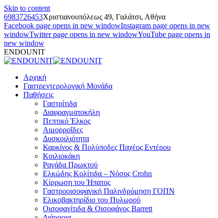
Skip to content
6983726453
Χριστιανουπόλεως 49, Γαλάτσι, Αθήνα
Facebook page opens in new window
Instagram page opens in new
window
Twitter page opens in new window
YouTube page opens in
new window
ENDOUNIT
Αρχική
Γαστρεντερολογική Μονάδα
Παθήσεις
Γαστρίτιδα
Διαφραγματοκήλη
Πεπτικό Έλκος
Αιμορροΐδες
Δυσκοιλιότητα
Καρκίνος & Πολύποδες Παχέος Εντέρου
Κοιλιοκάκη
Ραγάδα Πρωκτού
Ελκώδης Κολίτιδα – Νόσος Crohn
Κίρρωση του Ήπατος
Γαστροοισοφαγική Παλινδρόμηση ΓΟΠΝ
Ελικοβακτηρίδιο του Πυλωρού
Οισοφαγίτιδα & Οισοφάγος Barrett
Διάρροια