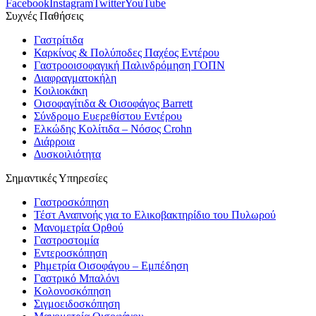
Facebook
Instagram
Twitter
YouTube
Συχνές Παθήσεις
Γαστρίτιδα
Καρκίνος & Πολύποδες Παχέος Εντέρου
Γαστροοισοφαγική Παλινδρόμηση ΓΟΠΝ
Διαφραγματοκήλη
Κοιλιοκάκη
Οισοφαγίτιδα & Οισοφάγος Barrett
Σύνδρομο Ευερεθίστου Εντέρου
Ελκώδης Κολίτιδα – Νόσος Crohn
Διάρροια
Δυσκοιλιότητα
Σημαντικές Υπηρεσίες
Γαστροσκόπηση
Τέστ Αναπνοής για το Ελικοβακτηρίδιο του Πυλωρού
Μανομετρία Ορθού
Γαστροστομία
Εντεροσκόπηση
Phμετρία Οισοφάγου – Εμπέδηση
Γαστρικό Μπαλόνι
Κολονοσκόπηση
Σιγμοειδοσκόπηση