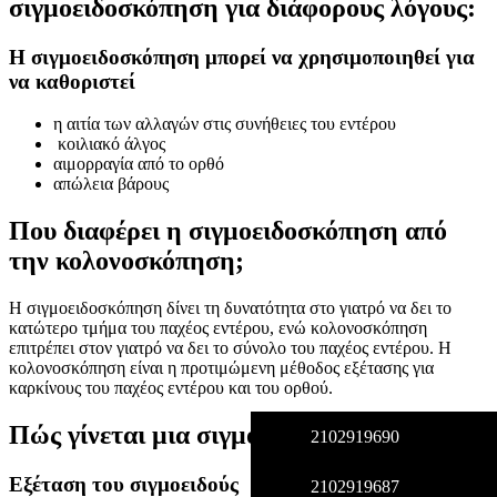
σιγμοειδοσκόπηση για διάφορους λόγους:
Η σιγμοειδοσκόπηση μπορεί να χρησιμοποιηθεί για
να καθοριστεί
η αιτία των αλλαγών στις συνήθειες του εντέρου
κοιλιακό άλγος
αιμορραγία από το ορθό
απώλεια βάρους
Που διαφέρει η σιγμοειδοσκόπηση από
την κολονοσκόπηση;
Η σιγμοειδοσκόπηση δίνει τη δυνατότητα στο γιατρό να δει το
κατώτερο τμήμα του παχέος εντέρου, ενώ κολονοσκόπηση
επιτρέπει στον γιατρό να δει το σύνολο του παχέος εντέρου. Η
κολονοσκόπηση είναι η προτιμώμενη μέθοδος εξέτασης για
καρκίνους του παχέος εντέρου και του ορθού.
Πώς γίνεται μια σιγμοειδοσκόπηση;
2102919690
Εξέταση του σιγμοειδούς
2102919687