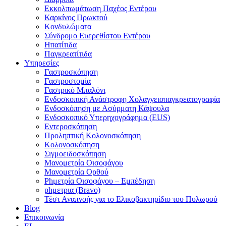
Εκκολπωμάτωση Παχέος Εντέρου
Καρκίνος Πρωκτού
Κονδυλώματα
Σύνδρομο Ευερεθίστου Εντέρου
Ηπατίτιδα
Παγκρεατίτιδα
Υπηρεσίες
Γαστροσκόπηση
Γαστροστομία
Γαστρικό Μπαλόνι
Ενδοσκοπική Ανάστροφη Χολαγγειοπαγκρεατογραφία
Ενδοσκόπηση με Ασύρματη Κάψουλα
Ενδοσκοπικό Υπερηχογράφημα (EUS)
Εντεροσκόπηση
Προληπτική Κολονοσκόπηση
Κολονοσκόπηση
Σιγμοειδοσκόπηση
Μανομετρία Οισοφάγου
Μανομετρία Ορθού
Phμετρία Οισοφάγου – Εμπέδηση
phμετρια (Bravo)
Τέστ Αναπνοής για το Ελικοβακτηρίδιο του Πυλωρού
Blog
Επικοινωνία