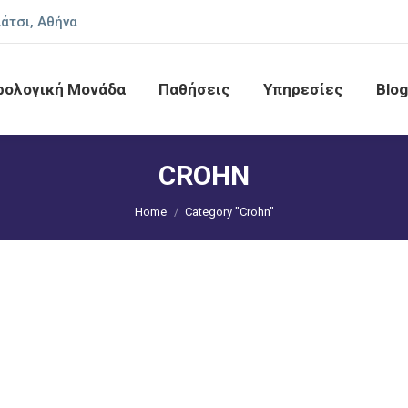
άτσι, Αθήνα
ρολογική Μονάδα
Παθήσεις
Υπηρεσίες
Blog
CROHN
You are here:
Home
Category "Crohn"