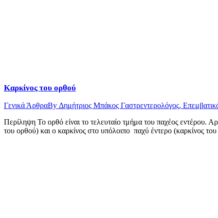
Καρκίνος του ορθού
Γενικά Άρθρα
By
Δημήτριος Μπάκος Γαστρεντερολόγος, Eπεμβατικ
Περίληψη Το ορθό είναι το τελευταίο τμήμα του παχέος εντέρου. Αρ
του ορθού) και ο καρκίνος στο υπόλοιπο παχύ έντερο (καρκίνος το