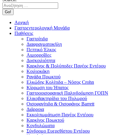
Αρχική
Γαστρεντερολογική Μονάδα
Παθήσεις
Γαστρίτιδα
Διαφραγματοκήλη
Πεπτικό Έλκος
Αιμορροΐδες
Δυσκοιλιότητα
Καρκίνος & Πολύποδες Παχέος Εντέρου
Κοιλιοκάκη
Ραγάδα Πρωκτού
Ελκώδης Κολίτιδα – Νόσος Crohn
Κίρρωση του Ήπατος
Γαστροοισοφαγική Παλινδρόμηση ΓΟΠΝ
Ελικοβακτηρίδιο του Πυλωρού
Οισοφαγίτιδα & Οισοφάγος Barrett
Διάρροια
Εκκολπωμάτωση Παχέος Εντέρου
Καρκίνος Πρωκτού
Κονδυλώματα
Σύνδρομο Ευερεθίστου Εντέρου