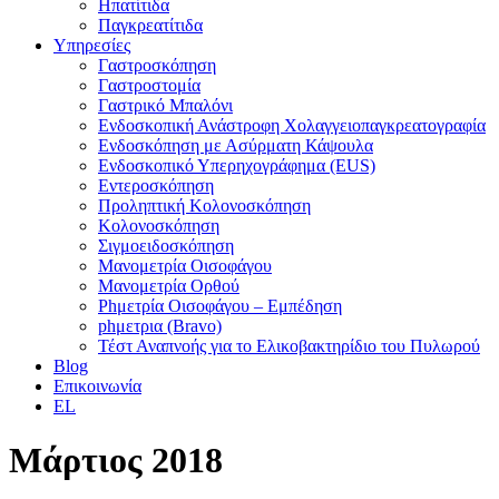
Ηπατίτιδα
Παγκρεατίτιδα
Υπηρεσίες
Γαστροσκόπηση
Γαστροστομία
Γαστρικό Μπαλόνι
Ενδοσκοπική Ανάστροφη Χολαγγειοπαγκρεατογραφία
Ενδοσκόπηση με Ασύρματη Κάψουλα
Ενδοσκοπικό Υπερηχογράφημα (EUS)
Εντεροσκόπηση
Προληπτική Κολονοσκόπηση
Κολονοσκόπηση
Σιγμοειδοσκόπηση
Μανομετρία Οισοφάγου
Μανομετρία Ορθού
Phμετρία Οισοφάγου – Εμπέδηση
phμετρια (Bravo)
Τέστ Αναπνοής για το Ελικοβακτηρίδιο του Πυλωρού
Blog
Επικοινωνία
EL
Μάρτιος 2018