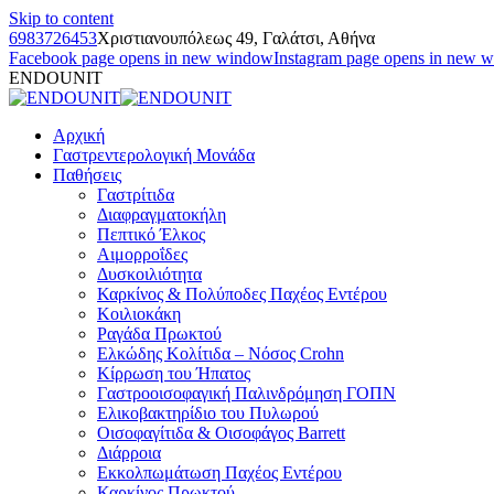
Skip to content
6983726453
Χριστιανουπόλεως 49, Γαλάτσι, Αθήνα
Facebook page opens in new window
Instagram page opens in new 
ENDOUNIT
Αρχική
Γαστρεντερολογική Μονάδα
Παθήσεις
Γαστρίτιδα
Διαφραγματοκήλη
Πεπτικό Έλκος
Αιμορροΐδες
Δυσκοιλιότητα
Καρκίνος & Πολύποδες Παχέος Εντέρου
Κοιλιοκάκη
Ραγάδα Πρωκτού
Ελκώδης Κολίτιδα – Νόσος Crohn
Κίρρωση του Ήπατος
Γαστροοισοφαγική Παλινδρόμηση ΓΟΠΝ
Ελικοβακτηρίδιο του Πυλωρού
Οισοφαγίτιδα & Οισοφάγος Barrett
Διάρροια
Εκκολπωμάτωση Παχέος Εντέρου
Καρκίνος Πρωκτού