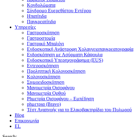
Κονδυλώματα
Σύνδρομο Ευερεθίστου Εντέρου
Ηπατίτιδα
Παγκρεατίτιδα
Υπηρεσίες
Γαστροσκόπηση
Γαστροστομία
Γαστρικό Μπαλόνι
Ενδοσκοπική Ανάστροφη Χολαγγειοπαγκρεατογραφία
Ενδοσκόπηση με Ασύρματη Κάψουλα
Ενδοσκοπικό Υπερηχογράφημα (EUS)
Εντεροσκόπηση
Προληπτική Κολονοσκόπηση
Κολονοσκόπηση
Σιγμοειδοσκόπηση
Μανομετρία Οισοφάγου
Μανομετρία Ορθού
Phμετρία Οισοφάγου – Εμπέδηση
phμετρια (Bravo)
Τέστ Αναπνοής για το Ελικοβακτηρίδιο του Πυλωρού
Blog
Επικοινωνία
EL
Search: